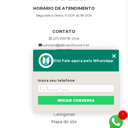
HORÁRIO DE ATENDIMENTO
Segunda à Sexta: 9:00h às 18:00h
CONTATO
(27) 99978-2146
contato@petrancho.com.br
Olá! Fale agora pelo WhatsApp
MENU
Home
Insira seu telefone
Sobre Nós
SERVIÇOS
Galeria
INICIAR CONVERSA
Contato
Categorias
1
Mapa do site