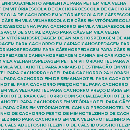
T
ENRIQUECIMENTO AMBIENTAL PARA PET EM VILA VELHA
 EM VITÓRIA
ESCOLA DE CACHORRO
ESCOLA DE CACHORR
ESCOLA DE CACHORRO EM VITÓRIA
ESCOLA DE CÃES
ESCO
 CÃES EM VILA VELHA
ESCOLA DE CÃES EM VITÓRIA
ESCOL
CICA
ESCOLINHA PARA CACHORRO EM VILA VELHA
ESCOLI
ESPAÇO DE SOCIALIZAÇÃO PARA CÃES EM VILA VELHA
EM VITÓRIA
HOSPEDAGEM DE ANIMAIS
HOSPEDAGEM DE AN
DAGEM PARA CACHORRO EM CARIACICA
HOSPEDAGEM PAR
ÓRIA
HOSPEDAGEM PARA CÃES
HOSPEDAGEM PARA CÃES E
HOSPEDAGEM CANINA
HOSPEDAGEM CANINA EM CARIACICA
 VILA VELHA
HOSPEDAGEM PET EM VITÓRIA
HOTEL PARA 
M VILA VELHA
HOTEL PARA ANIMAIS DE ESTIMAÇÃO EM VIT
TEL PARA CACHORRO
HOTEL PARA CACHORRO 24 HORAS
EL PARA CACHORRO FIM DE SEMANA
HOTEL PARA CACHOR
M
HOTEL PARA CACHORRO PREÇO
HOTEL PARA CACHORRO 
EM VILA VELHA
HOTEL PARA CACHORRO PREÇO DIÁRIA EM
ÇÃO
HOTEL PARA CACHORRO COM SOCIALIZAÇÃO
HOTEL
HA
HOTEL PARA CACHORROS EM VITÓRIA
HOTEL PARA CÃE
L PARA CÃES EM VITÓRIA
HOTEL CANINO PREÇOS
HOTEL 
ZINHO DE CACHORRO PERTO DE MIM
HOTELZINHO DE CAC
TELZINHO PARA CACHORRO EM VILA VELHA
HOTELZINHO 
DE CÃES ADULTOS
HOTELZINHO DE CÃES IDOSOS
HOTELZ