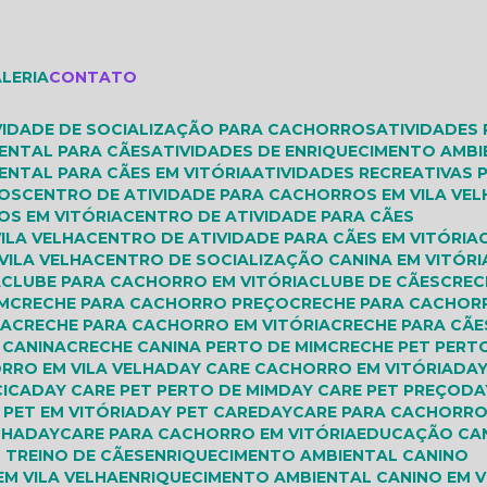
ALERIA
CONTATO
IVIDADE DE SOCIALIZAÇÃO PARA CACHORROS
ATIVIDADES
IENTAL PARA CÃES
ATIVIDADES DE ENRIQUECIMENTO AMBI
ENTAL PARA CÃES EM VITÓRIA
ATIVIDADES RECREATIVAS
ROS
CENTRO DE ATIVIDADE PARA CACHORROS EM VILA VEL
OS EM VITÓRIA
CENTRO DE ATIVIDADE PARA CÃES
VILA VELHA
CENTRO DE ATIVIDADE PARA CÃES EM VITÓRIA
VILA VELHA
CENTRO DE SOCIALIZAÇÃO CANINA EM VITÓRI
A
CLUBE PARA CACHORRO EM VITÓRIA
CLUBE DE CÃES
CRE
M
CRECHE PARA CACHORRO PREÇO
CRECHE PARA CACHOR
HA
CRECHE PARA CACHORRO EM VITÓRIA
CRECHE PARA CÃE
E CANINA
CRECHE CANINA PERTO DE MIM
CRECHE PET PERT
ORRO EM VILA VELHA
DAY CARE CACHORRO EM VITÓRIA
DA
CICA
DAY CARE PET PERTO DE MIM
DAY CARE PET PREÇO
D
E PET EM VITÓRIA
DAY PET CARE
DAYCARE PARA CACHORR
LHA
DAYCARE PARA CACHORRO EM VITÓRIA
EDUCAÇÃO C
 TREINO DE CÃES
ENRIQUECIMENTO AMBIENTAL CANINO
EM VILA VELHA
ENRIQUECIMENTO AMBIENTAL CANINO EM V