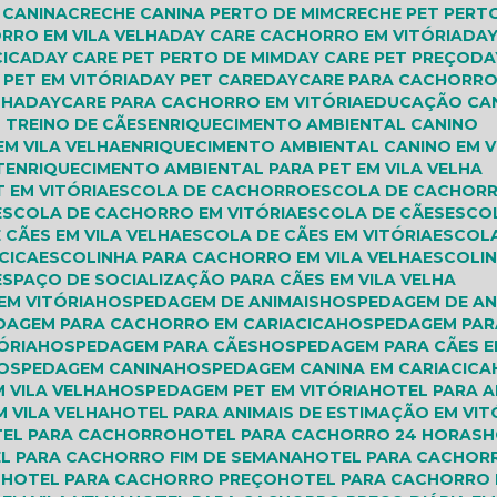
E CANINA
CRECHE CANINA PERTO DE MIM
CRECHE PET PERT
ORRO EM VILA VELHA
DAY CARE CACHORRO EM VITÓRIA
DA
CICA
DAY CARE PET PERTO DE MIM
DAY CARE PET PREÇO
D
E PET EM VITÓRIA
DAY PET CARE
DAYCARE PARA CACHORR
LHA
DAYCARE PARA CACHORRO EM VITÓRIA
EDUCAÇÃO C
 TREINO DE CÃES
ENRIQUECIMENTO AMBIENTAL CANINO
EM VILA VELHA
ENRIQUECIMENTO AMBIENTAL CANINO EM V
T
ENRIQUECIMENTO AMBIENTAL PARA PET EM VILA VELHA
 EM VITÓRIA
ESCOLA DE CACHORRO
ESCOLA DE CACHORR
ESCOLA DE CACHORRO EM VITÓRIA
ESCOLA DE CÃES
ESCO
 CÃES EM VILA VELHA
ESCOLA DE CÃES EM VITÓRIA
ESCOL
CICA
ESCOLINHA PARA CACHORRO EM VILA VELHA
ESCOLI
ESPAÇO DE SOCIALIZAÇÃO PARA CÃES EM VILA VELHA
EM VITÓRIA
HOSPEDAGEM DE ANIMAIS
HOSPEDAGEM DE AN
DAGEM PARA CACHORRO EM CARIACICA
HOSPEDAGEM PAR
ÓRIA
HOSPEDAGEM PARA CÃES
HOSPEDAGEM PARA CÃES E
HOSPEDAGEM CANINA
HOSPEDAGEM CANINA EM CARIACICA
 VILA VELHA
HOSPEDAGEM PET EM VITÓRIA
HOTEL PARA 
M VILA VELHA
HOTEL PARA ANIMAIS DE ESTIMAÇÃO EM VIT
TEL PARA CACHORRO
HOTEL PARA CACHORRO 24 HORAS
EL PARA CACHORRO FIM DE SEMANA
HOTEL PARA CACHOR
M
HOTEL PARA CACHORRO PREÇO
HOTEL PARA CACHORRO 