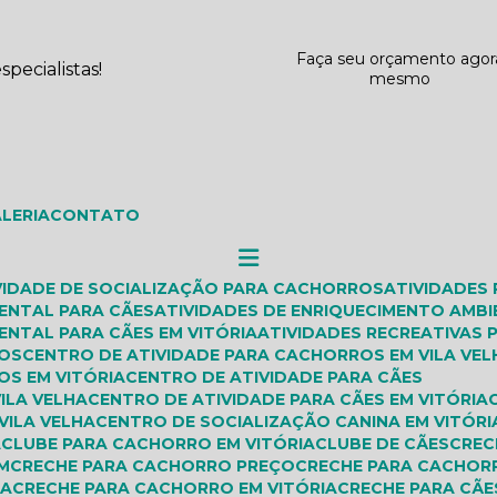
Faça seu orçamento agor
pecialistas!
mesmo
ALERIA
CONTATO
IVIDADE DE SOCIALIZAÇÃO PARA CACHORROS
ATIVIDADES
IENTAL PARA CÃES
ATIVIDADES DE ENRIQUECIMENTO AMBI
ENTAL PARA CÃES EM VITÓRIA
ATIVIDADES RECREATIVAS
ROS
CENTRO DE ATIVIDADE PARA CACHORROS EM VILA VEL
OS EM VITÓRIA
CENTRO DE ATIVIDADE PARA CÃES
VILA VELHA
CENTRO DE ATIVIDADE PARA CÃES EM VITÓRIA
VILA VELHA
CENTRO DE SOCIALIZAÇÃO CANINA EM VITÓRI
A
CLUBE PARA CACHORRO EM VITÓRIA
CLUBE DE CÃES
CRE
M
CRECHE PARA CACHORRO PREÇO
CRECHE PARA CACHOR
HA
CRECHE PARA CACHORRO EM VITÓRIA
CRECHE PARA CÃE