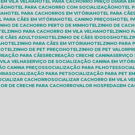
EM VILA VELHA
HOTEL PARA CACHORRO PREÇO DIÁRIA EM
ÇÃO
HOTEL PARA CACHORRO COM SOCIALIZAÇÃO
HOTEL
HA
HOTEL PARA CACHORROS EM VITÓRIA
HOTEL PARA CÃE
L PARA CÃES EM VITÓRIA
HOTEL CANINO PREÇOS
HOTEL 
ZINHO DE CACHORRO PERTO DE MIM
HOTELZINHO DE CAC
TELZINHO PARA CACHORRO EM VILA VELHA
HOTELZINHO 
DE CÃES ADULTOS
HOTELZINHO DE CÃES IDOSOS
HOTELZ
A
HOTELZINHO PARA CÃES EM VITÓRIA
HOTELZINHO PARA 
HOTELZINHO DE PET PREÇO
HOTELZINHO DE PET VALOR
P
CREAÇÃO PARA CÃES
RECREAÇÃO CRECHE CANINA
SERVIÇO
 VILA VELHA
SERVIÇO DE SOCIALIZAÇÃO CANINA EM VITÓR
ÇÃO CANINA PREÇOS
SOCIALIZAÇÃO PARA FILHOTES
SOCIA
ÓRIA
SOCIALIZAÇÃO PARA PET
SOCIALIZAÇÃO PARA PET EM
SOCIALIZAR CACHORRO
SOCIALIZAR CACHORRO EM VILA V
ALOR DE CRECHE PARA CACHORRO
VALOR HOSPEDAGEM C