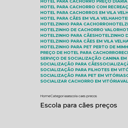
HOTEL PARA CACHORRO PREÇO DIÁRIA 
HOTEL PARA CACHORRO COM RECREA
HOTEL PARA CACHORROS EM VILA VEL
HOTEL PARA CÃES EM VILA VELHA
HOTE
HOTELZINHO PARA CACHORRO
HOTEL
HOTELZINHO DE CACHORRO VALOR
HO
HOTELZINHO PARA CÃES
HOTELZINHO 
HOTELZINHO PARA CÃES EM VILA VELH
HOTELZINHO PARA PET PERTO DE MIM
PREÇO DE HOTEL PARA CACHORRO
RE
SERVIÇO DE SOCIALIZAÇÃO CANINA EM
SOCIALIZAÇÃO PARA CÃES
SOCIALIZA
SOCIALIZAÇÃO PARA FILHOTES EM VIT
SOCIALIZAÇÃO PARA PET EM VITÓRIA
SOCIALIZAR CACHORRO EM VITÓRIA
V
Home
Categorias
escola caes precos
Escola para cães preços