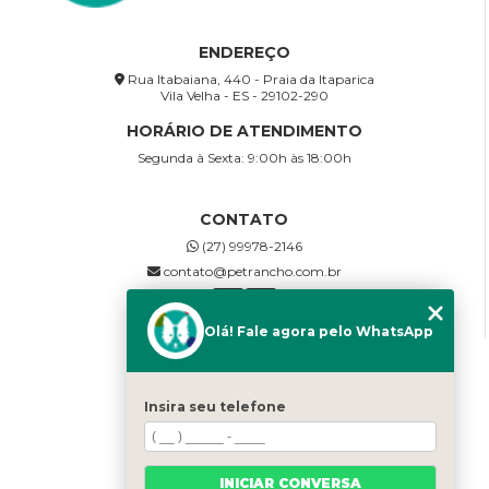
ENDEREÇO
Rua Itabaiana, 440 - Praia da Itaparica
Vila Velha - ES - 29102-290
HORÁRIO DE ATENDIMENTO
Segunda à Sexta: 9:00h às 18:00h
CONTATO
(27) 99978-2146
contato@petrancho.com.br
Olá! Fale agora pelo WhatsApp
MENU
Home
Insira seu telefone
Sobre Nós
SERVIÇOS
Galeria
INICIAR CONVERSA