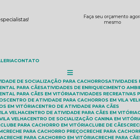
Faça seu orçamento agor
pecialistas!
mesmo
ALERIA
CONTATO
IVIDADE DE SOCIALIZAÇÃO PARA CACHORROS
ATIVIDADES
IENTAL PARA CÃES
ATIVIDADES DE ENRIQUECIMENTO AMBI
ENTAL PARA CÃES EM VITÓRIA
ATIVIDADES RECREATIVAS
ROS
CENTRO DE ATIVIDADE PARA CACHORROS EM VILA VEL
OS EM VITÓRIA
CENTRO DE ATIVIDADE PARA CÃES
VILA VELHA
CENTRO DE ATIVIDADE PARA CÃES EM VITÓRIA
VILA VELHA
CENTRO DE SOCIALIZAÇÃO CANINA EM VITÓRI
A
CLUBE PARA CACHORRO EM VITÓRIA
CLUBE DE CÃES
CRE
M
CRECHE PARA CACHORRO PREÇO
CRECHE PARA CACHOR
HA
CRECHE PARA CACHORRO EM VITÓRIA
CRECHE PARA CÃE