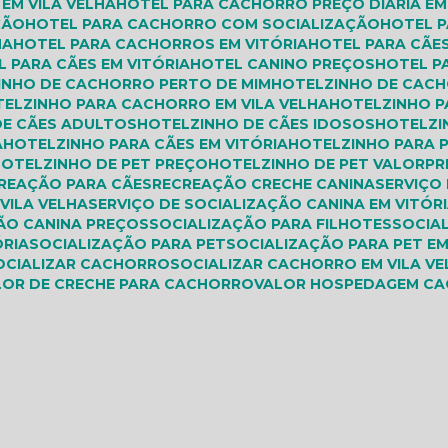
EM VILA VELHA
HOTEL PARA CACHORRO PREÇO DIÁRIA EM
ÇÃO
HOTEL PARA CACHORRO COM SOCIALIZAÇÃO
HOTEL
HA
HOTEL PARA CACHORROS EM VITÓRIA
HOTEL PARA CÃE
L PARA CÃES EM VITÓRIA
HOTEL CANINO PREÇOS
HOTEL 
ZINHO DE CACHORRO PERTO DE MIM
HOTELZINHO DE CAC
TELZINHO PARA CACHORRO EM VILA VELHA
HOTELZINHO 
DE CÃES ADULTOS
HOTELZINHO DE CÃES IDOSOS
HOTELZ
A
HOTELZINHO PARA CÃES EM VITÓRIA
HOTELZINHO PARA 
HOTELZINHO DE PET PREÇO
HOTELZINHO DE PET VALOR
P
CREAÇÃO PARA CÃES
RECREAÇÃO CRECHE CANINA
SERVIÇO
 VILA VELHA
SERVIÇO DE SOCIALIZAÇÃO CANINA EM VITÓR
ÇÃO CANINA PREÇOS
SOCIALIZAÇÃO PARA FILHOTES
SOCIA
ÓRIA
SOCIALIZAÇÃO PARA PET
SOCIALIZAÇÃO PARA PET EM
SOCIALIZAR CACHORRO
SOCIALIZAR CACHORRO EM VILA V
ALOR DE CRECHE PARA CACHORRO
VALOR HOSPEDAGEM C