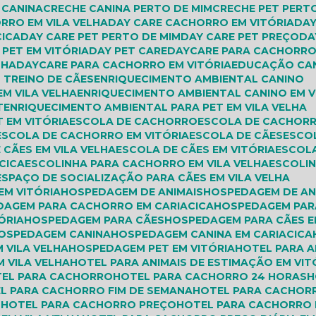
E CANINA
CRECHE CANINA PERTO DE MIM
CRECHE PET PERT
ORRO EM VILA VELHA
DAY CARE CACHORRO EM VITÓRIA
DA
CICA
DAY CARE PET PERTO DE MIM
DAY CARE PET PREÇO
D
E PET EM VITÓRIA
DAY PET CARE
DAYCARE PARA CACHORR
LHA
DAYCARE PARA CACHORRO EM VITÓRIA
EDUCAÇÃO C
 TREINO DE CÃES
ENRIQUECIMENTO AMBIENTAL CANINO
EM VILA VELHA
ENRIQUECIMENTO AMBIENTAL CANINO EM V
T
ENRIQUECIMENTO AMBIENTAL PARA PET EM VILA VELHA
 EM VITÓRIA
ESCOLA DE CACHORRO
ESCOLA DE CACHORR
ESCOLA DE CACHORRO EM VITÓRIA
ESCOLA DE CÃES
ESCO
 CÃES EM VILA VELHA
ESCOLA DE CÃES EM VITÓRIA
ESCOL
CICA
ESCOLINHA PARA CACHORRO EM VILA VELHA
ESCOLI
ESPAÇO DE SOCIALIZAÇÃO PARA CÃES EM VILA VELHA
EM VITÓRIA
HOSPEDAGEM DE ANIMAIS
HOSPEDAGEM DE AN
DAGEM PARA CACHORRO EM CARIACICA
HOSPEDAGEM PAR
ÓRIA
HOSPEDAGEM PARA CÃES
HOSPEDAGEM PARA CÃES E
HOSPEDAGEM CANINA
HOSPEDAGEM CANINA EM CARIACICA
 VILA VELHA
HOSPEDAGEM PET EM VITÓRIA
HOTEL PARA 
M VILA VELHA
HOTEL PARA ANIMAIS DE ESTIMAÇÃO EM VIT
TEL PARA CACHORRO
HOTEL PARA CACHORRO 24 HORAS
EL PARA CACHORRO FIM DE SEMANA
HOTEL PARA CACHOR
M
HOTEL PARA CACHORRO PREÇO
HOTEL PARA CACHORRO 