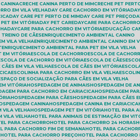
E CANINA
CRECHE CANINA PERTO DE MIM
CRECHE PET PERT
ORRO EM VILA VELHA
DAY CARE CACHORRO EM VITÓRIA
DA
CICA
DAY CARE PET PERTO DE MIM
DAY CARE PET PREÇO
D
E PET EM VITÓRIA
DAY PET CARE
DAYCARE PARA CACHORR
LHA
DAYCARE PARA CACHORRO EM VITÓRIA
EDUCAÇÃO C
 TREINO DE CÃES
ENRIQUECIMENTO AMBIENTAL CANINO
EM VILA VELHA
ENRIQUECIMENTO AMBIENTAL CANINO EM V
T
ENRIQUECIMENTO AMBIENTAL PARA PET EM VILA VELHA
 EM VITÓRIA
ESCOLA DE CACHORRO
ESCOLA DE CACHORR
ESCOLA DE CACHORRO EM VITÓRIA
ESCOLA DE CÃES
ESCO
 CÃES EM VILA VELHA
ESCOLA DE CÃES EM VITÓRIA
ESCOL
CICA
ESCOLINHA PARA CACHORRO EM VILA VELHA
ESCOLI
ESPAÇO DE SOCIALIZAÇÃO PARA CÃES EM VILA VELHA
EM VITÓRIA
HOSPEDAGEM DE ANIMAIS
HOSPEDAGEM DE AN
DAGEM PARA CACHORRO EM CARIACICA
HOSPEDAGEM PAR
ÓRIA
HOSPEDAGEM PARA CÃES
HOSPEDAGEM PARA CÃES E
HOSPEDAGEM CANINA
HOSPEDAGEM CANINA EM CARIACICA
 VILA VELHA
HOSPEDAGEM PET EM VITÓRIA
HOTEL PARA 
M VILA VELHA
HOTEL PARA ANIMAIS DE ESTIMAÇÃO EM VIT
TEL PARA CACHORRO
HOTEL PARA CACHORRO 24 HORAS
EL PARA CACHORRO FIM DE SEMANA
HOTEL PARA CACHOR
M
HOTEL PARA CACHORRO PREÇO
HOTEL PARA CACHORRO 