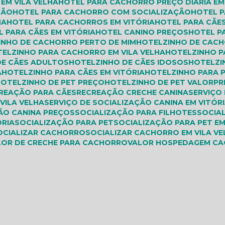
EM VILA VELHA
HOTEL PARA CACHORRO PREÇO DIÁRIA EM
ÇÃO
HOTEL PARA CACHORRO COM SOCIALIZAÇÃO
HOTEL
HA
HOTEL PARA CACHORROS EM VITÓRIA
HOTEL PARA CÃE
L PARA CÃES EM VITÓRIA
HOTEL CANINO PREÇOS
HOTEL 
ZINHO DE CACHORRO PERTO DE MIM
HOTELZINHO DE CAC
TELZINHO PARA CACHORRO EM VILA VELHA
HOTELZINHO 
DE CÃES ADULTOS
HOTELZINHO DE CÃES IDOSOS
HOTELZ
A
HOTELZINHO PARA CÃES EM VITÓRIA
HOTELZINHO PARA 
HOTELZINHO DE PET PREÇO
HOTELZINHO DE PET VALOR
P
CREAÇÃO PARA CÃES
RECREAÇÃO CRECHE CANINA
SERVIÇO
 VILA VELHA
SERVIÇO DE SOCIALIZAÇÃO CANINA EM VITÓR
ÇÃO CANINA PREÇOS
SOCIALIZAÇÃO PARA FILHOTES
SOCIA
ÓRIA
SOCIALIZAÇÃO PARA PET
SOCIALIZAÇÃO PARA PET EM
SOCIALIZAR CACHORRO
SOCIALIZAR CACHORRO EM VILA V
ALOR DE CRECHE PARA CACHORRO
VALOR HOSPEDAGEM C