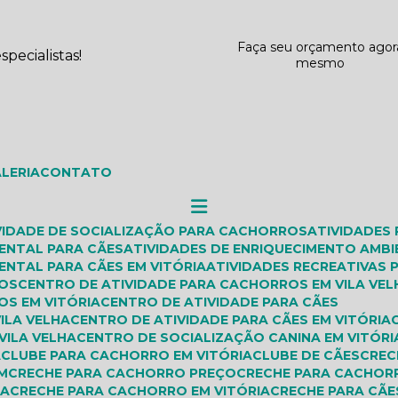
Faça seu orçamento agor
pecialistas!
mesmo
ALERIA
CONTATO
IVIDADE DE SOCIALIZAÇÃO PARA CACHORROS
ATIVIDADES
IENTAL PARA CÃES
ATIVIDADES DE ENRIQUECIMENTO AMBI
ENTAL PARA CÃES EM VITÓRIA
ATIVIDADES RECREATIVAS
ROS
CENTRO DE ATIVIDADE PARA CACHORROS EM VILA VEL
OS EM VITÓRIA
CENTRO DE ATIVIDADE PARA CÃES
VILA VELHA
CENTRO DE ATIVIDADE PARA CÃES EM VITÓRIA
VILA VELHA
CENTRO DE SOCIALIZAÇÃO CANINA EM VITÓRI
A
CLUBE PARA CACHORRO EM VITÓRIA
CLUBE DE CÃES
CRE
M
CRECHE PARA CACHORRO PREÇO
CRECHE PARA CACHOR
HA
CRECHE PARA CACHORRO EM VITÓRIA
CRECHE PARA CÃE